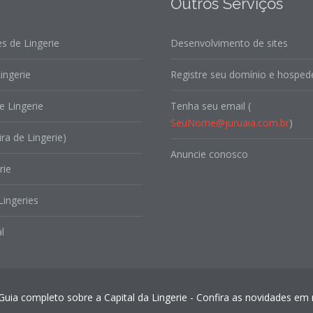
Outros Serviços
s de Lingerie
Desenvolvimento de sites
ingerie
Registre seu domínio e hospede
e Lingerie
Tenha seu email (
SeuNome@juruaia.com.br
)
ira de Lingerie)
Anuncie conosco
rie
Lingeries
l
 Guia completo sobre a Capital da Lingerie - Confira as novidades e