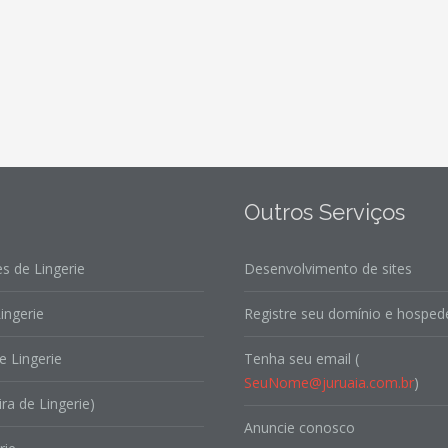
Outros Serviços
s de Lingerie
Desenvolvimento de sites
ingerie
Registre seu domínio e hospede
e Lingerie
Tenha seu email (
SeuNome@juruaia.com.br
)
ira de Lingerie)
Anuncie conosco