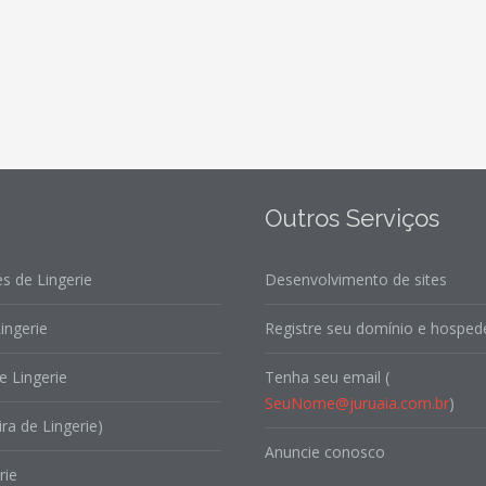
Outros Serviços
s de Lingerie
Desenvolvimento de sites
ingerie
Registre seu domínio e hospede
e Lingerie
Tenha seu email (
SeuNome@juruaia.com.br
)
ira de Lingerie)
Anuncie conosco
rie