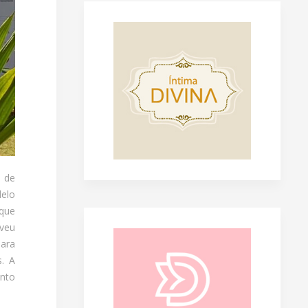
s de
delo
que
lveu
ara
s. A
nto