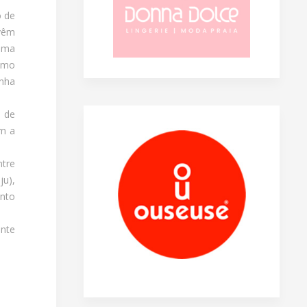
o de
 vêm
 uma
como
inha
o de
ém a
ntre
u),
onto
ente