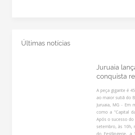
Últimas notícias
Juruaia lanç
conquista r
A peça gigante é 4
ao maior sutiã do B
Juruaia, MG - Em m
como a "Capital d
Após o sucesso do m
setembro, às 10h, 
do Festlingerie, 