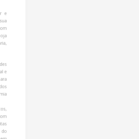
r e
 sua
 som
loja
ria,
ndes
al e
ara
ados
omia
tos,
 com
tas
a do
e em