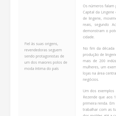
Os números falam po
Capital da Lingeri
de lingerie, movi
reais, segundo Ac
demonstram o pote
cidade.
Fiel às suas origens,
No fim da década d
revendedoras seguem
produção de linger
sendo protagonistas de
mais de 200 indús
um dos maiores polos de
mulheres, um exemp
moda íntima do país
lojas na área cent
negócios.
Um dos exemplos d
Rezende que aos 12
primeira renda. Em
trabalhar com as ti
dos moldes até a co