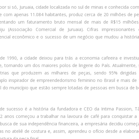
r si só, Juruaia, cidade localizada no sul de minas e conhecida co
e e com apenas 11.084 habitantes, produz cerca de 20 milhões de p
mentando um faturamento bruto mensal de mais de R$15 milhões
iju (Associação Comercial de Juruaia). Cifras impressionantes
ncial econômico e o sucesso de um negócio que mudou a históri
e 1990, a cidade deixou para trás a economia cafeeira e investi
ie, tornando um dos maiores polos de lingerie do País. Atualmente,
trias que produzem as milhares de peças, sendo 95% dirigidas 
lo inspirador de empreendedorismo feminino no Brasil e mais de
ral do município que estão sempre lotadas de pessoas em busca de 
e sucesso é a história da fundadora e CEO da Intima Passion, T
 anos começou a trabalhar na lavoura de café para conquistar a
 busca de sua independência financeira, a empresária decidiu começ
as no ateliê de costura e, assim, aprendeu o ofício desde a elabor
stura da peça final.