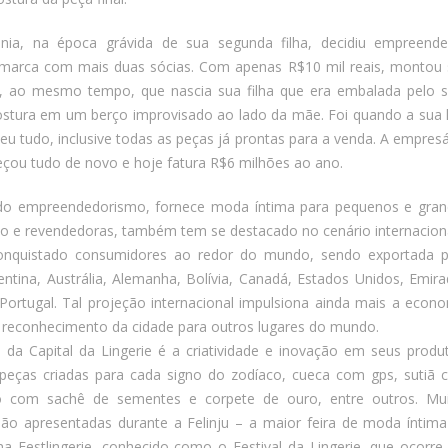
ia, na época grávida de sua segunda filha, decidiu empreende
 marca com mais duas sócias. Com apenas R$10 mil reais, montou
o, ao mesmo tempo, que nascia sua filha que era embalada pelo
stura em um berço improvisado ao lado da mãe. Foi quando a sua 
deu tudo, inclusive todas as peças já prontas para a venda. A empresá
eçou tudo de novo e hoje fatura R$6 milhões ao ano.
 do empreendedorismo, fornece moda íntima para pequenos e gra
to e revendedoras, também tem se destacado no cenário internacion
conquistado consumidores ao redor do mundo, sendo exportada p
ntina, Austrália, Alemanha, Bolívia, Canadá, Estados Unidos, Emir
Portugal. Tal projeção internacional impulsiona ainda mais a econ
o reconhecimento da cidade para outros lugares do mundo.
a da Capital da Lingerie é a criatividade e inovação em seus produ
peças criadas para cada signo do zodíaco, cueca com gps, sutiã
o com sachê de sementes e corpete de ouro, entre outros. Mui
ão apresentadas durante a Felinju – a maior feira de moda íntim
na Festlingerie, conhecido como o Festival da Lingerie, que ocorr