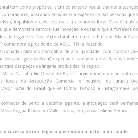
ntal tem como propósito, além do atrativo visual, chamar a atençã
s e compradores, buscando enriquecer a experiência das pessoas que
 isso, impulsionar cada vez mais a economia local. Essa é mais
ia, que demonstra sempre sua inovação e ousadia que a fortalece 
os de lingerie do País. Agora também temos o título de Maior Calc
l”, comemora a presidente da ACIJU, Tânia Rezende .
feccionada utilizando microfibra de alta qualidade, com composiçã
% elastano, garantindo não apenas o tamanho notável, mas tamb
erística das peças de lingerie produzidas na região.
 “Maior Calcinha Fio Dental do Brasil” surgiu durante um encontro e
 locais da Associação Comercial e Industrial de Juruaia (Acij
 Maior Sutiã do Brasil que se tornou famoso e instagramável p
conhecer de perto a calcinha gigante, a instalação será perman
 Maria Regina Ribeiro do Valle Tomaz, em Juruaia, Minas Gerais.
ie: o sucesso de um negócio que mudou a história da cidade.