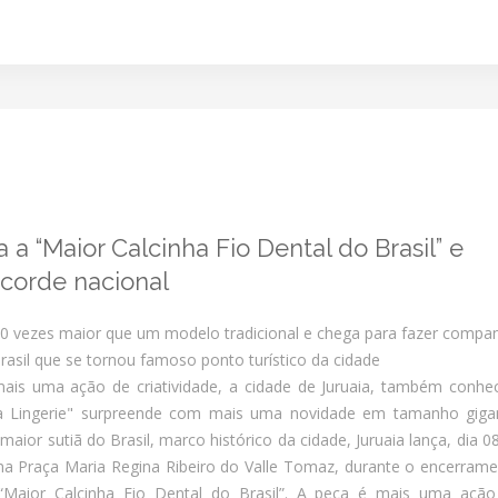
a a “Maior Calcinha Fio Dental do Brasil” e
ecorde nacional
50 vezes maior que um modelo tradicional e chega para fazer compa
rasil que se tornou famoso ponto turístico da cidade
ais uma ação de criatividade, a cidade de Juruaia, também conhe
a Lingerie" surpreende com mais uma novidade em tamanho gigan
aior sutiã do Brasil, marco histórico da cidade, Juruaia lança, dia 0
na Praça Maria Regina Ribeiro do Valle Tomaz, durante o encerram
a “Maior Calcinha Fio Dental do Brasil”. A peça é mais uma açã