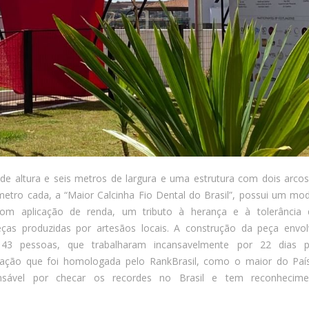
e altura e seis metros de largura e uma estrutura com dois arco
metro cada, a “Maior Calcinha Fio Dental do Brasil”, possui um mo
com aplicação de renda, um tributo à herança e à tolerância 
eças produzidas por artesãos locais. A construção da peça envo
43 pessoas, que trabalharam incansavelmente por 22 dias p
alação que foi homologada pelo RankBrasil, como o maior do Paí
nsável por checar os recordes no Brasil e tem reconhecime