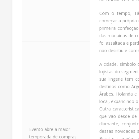
Com o tempo, Tân
começar a própria
primeira confecçã
das máquinas de co
foi assaltada e per
não desistiu e com
A cidade, símbolo
lojistas do segmen
sua lingerie tem 
destinos como Arge
Árabes, Holanda e 
local, expandindo 
Outra característic
que vão desde de 
diamante, conjunt
Evento abre a maior
dessas novidades s
temporada de compras
Brasil e, também, 