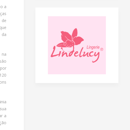
mo a
eças
 de
 que
a da
u na
 são
por
 120
bons
ânia
 sua
ar a
ação