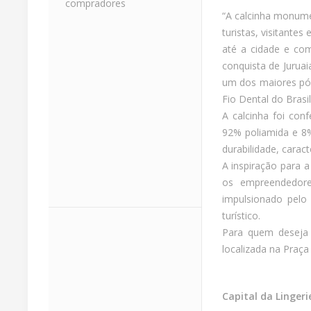
compradores
“A calcinha monume
turistas, visitante
até a cidade e com
conquista de Jurua
um dos maiores pól
Fio Dental do Brasi
A calcinha foi con
92% poliamida e 8
durabilidade, caract
A inspiração para a
os empreendedores
impulsionado pelo
turístico.
Para quem deseja 
localizada na Praça
Capital da Linger