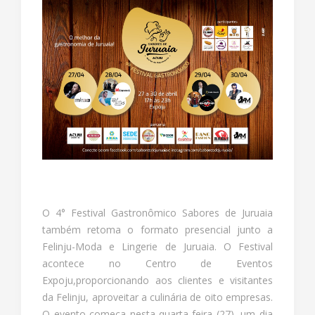
O 4° Festival Gastronômico Sabores de Juruaia
também retoma o formato presencial junto a
Felinju-Moda e Lingerie de Juruaia. O Festival
acontece no Centro de Eventos
Expoju,proporcionando aos clientes e visitantes
da Felinju, aproveitar a culinária de oito empresas.
O evento começa nesta quarta-feira (27), um dia