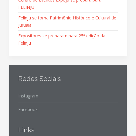
FELINJU
Felinju se torna Patrimônio Histórico e Cultural de
Juruaia
Expositores se preparam para 25ª edição da
Felinju
Redes Sociais
Instagram
Facebook
Links